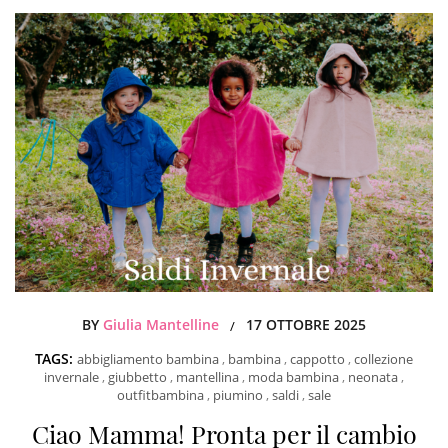
BY
Giulia Mantelline
17 OTTOBRE 2025
/
TAGS:
abbigliamento bambina
,
bambina
,
cappotto
,
collezione
invernale
,
giubbetto
,
mantellina
,
moda bambina
,
neonata
,
outfitbambina
,
piumino
,
saldi
,
sale
Ciao Mamma! Pronta per il cambio