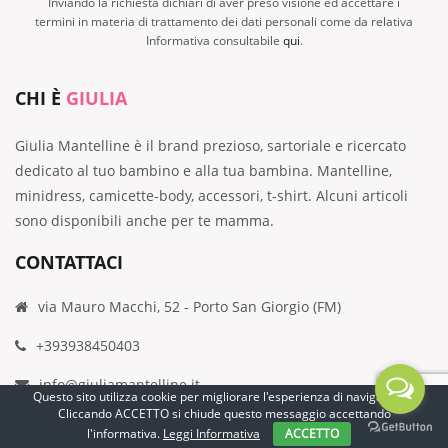
Inviando la richiesta dichiari di aver preso visione ed accettare i
termini in materia di trattamento dei dati personali come da relativa
Informativa consultabile
qui
.
CHI È
GIULIA
Giulia Mantelline è il brand prezioso, sartoriale e ricercato
dedicato al tuo bambino e alla tua bambina. Mantelline,
minidress, camicette-body, accessori, t-shirt. Alcuni articoli
sono disponibili anche per te mamma.
CONTATTACI
via Mauro Macchi, 52 - Porto San Giorgio (FM)
+393938450403
info@giuliamantelline.it
Questo sito utilizza cookie per migliorare l'esperienza di navigazione.
Cliccando ACCETTO si chiude questo messaggio accettando
+39 3938450403
l'informativa.
Leggi Informativa
ACCETTO