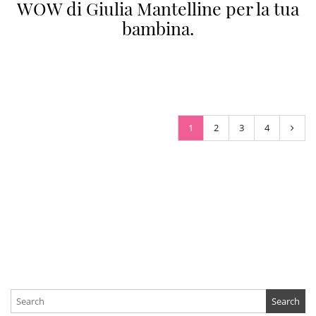
WOW di Giulia Mantelline per la tua
bambina.
1
2
3
4
Search
for: