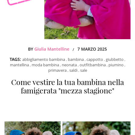
BY
Giulia Mantelline
7 MARZO 2025
/
TAGS:
abbigliamento bambina
,
bambina
,
cappotto
,
giubbetto
,
mantellina
,
moda bambina
,
neonata
,
outfitbambina
,
piumino
,
primavera
,
saldi
,
sale
Come vestire la tua bambina nella
famigerata "mezza stagione"