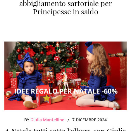
abbigliamento sartoriale per
Principesse in saldo
BY
Giulia Mantelline
7 DICEMBRE 2024
/
A Natale tutti sotto l'albero con Giulia