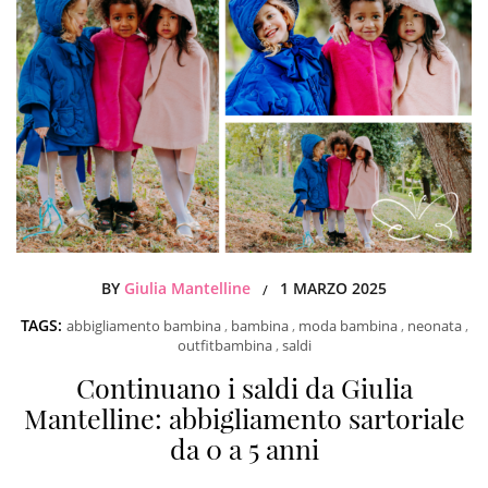
BY
Giulia Mantelline
1 MARZO 2025
/
TAGS:
abbigliamento bambina
,
bambina
,
moda bambina
,
neonata
,
outfitbambina
,
saldi
Continuano i saldi da Giulia
Mantelline: abbigliamento sartoriale
da 0 a 5 anni