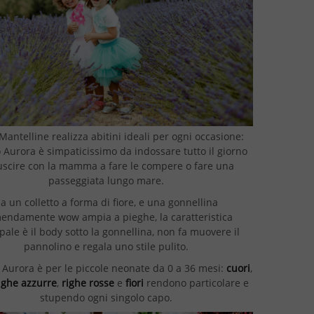
Mantelline realizza abitini ideali per ogni occasione:
no Aurora è simpaticissimo da indossare tutto il giorno
uscire con la mamma a fare le compere o fare una
passeggiata lungo mare.
a un colletto a forma di fiore, e una gonnellina
endamente wow ampia a pieghe, la caratteristica
pale è il body sotto la gonnellina, non fa muovere il
pannolino e regala uno stile pulito.
to Aurora è per le piccole neonate da 0 a 36 mesi:
cuori
,
ighe azzurre
,
righe rosse
e
fiori
rendono particolare e
stupendo ogni singolo capo.