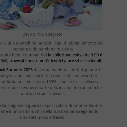
Devo dirti un segreto!
he Giulia Mantelline ha tutti i capi di abbigliamento da
neonata e da bambina in saldo?
i capito bene Mamma!
Hai la collezione estiva da 9.90 €
.90€, troverai i nostri outfit iconici a prezzi eccezionali.
look Summer 2025
della tua bambina: abitini, gonne, t-
 body e capi spalla sartoriali realizzati con tessuti di
; utilizziamo solo cotone 100%, jeans e fresca viscosa
izzare piccole opere d’arte deliziosamente romantiche
a prezzi super speciali.
lla stagione il guardaroba si colora di tinte brillanti e
 che illuminano l’outfit della tua bambina regalando
uno stile unico e fresco.