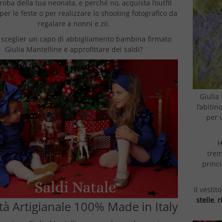
oba della tua neonata, e perché no, acquista l’outfit
per le feste o per realizzare lo shooting fotografico da
regalare a nonni e zii.
 sceglier un capo di abbigliamento bambina firmato
Giulia Mantelline e approfittare dei saldi?
Giulia 
l’abiti
per 
H
trem
princi
Il vesti
stelle
,
r
tà Artigianale 100% Made in Italy