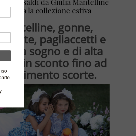
, saldi, saldi da Giulia Mantelline
su tutta la collezione estiva
Mantelline, gonne,
gliette, pagliaccetti e
iti da sogno e di alta
lità in sconto fino ad
esaurimento scorte.