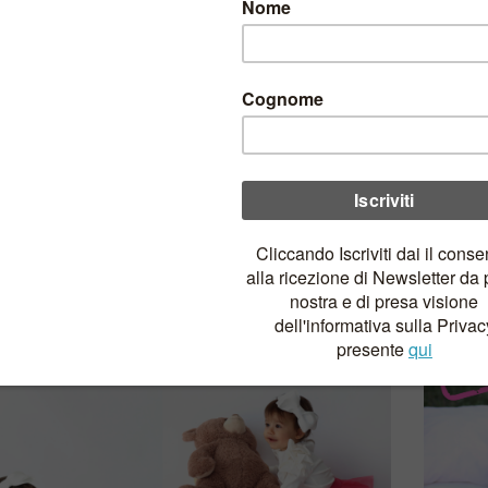
Saldi
aldi wow da Giulia Mantelline
igliamento sartoriale per
ine dallo stile romantico
ma
e contemporaneo
ab
capi che una bambina indossa. E poi ci sono capi che
qua
una bambina vive!
a Mantelline nasce dall’arte sartoriale italiana e dal
o di trasformare ogni giorno in un’occasione speciale.
bito, ogni mantellina, ogni dettaglio è pensato per
agnare la crescita delle più piccole con eleganza,
comfort e un pizzico di magia.