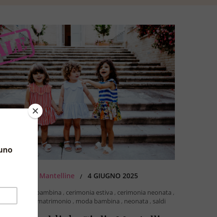
BY
Giulia Mantelline
4 GIUGNO 2025
/
bigliamento bambina
,
cerimonia estiva
,
cerimonia neonata
,
lla d'onore
,
matrimonio
,
moda bambina
,
neonata
,
saldi