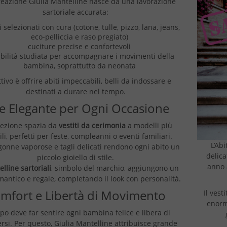
reazione Giulia Mantelline nasce da una lavorazione
sartoriale accurata:
i selezionati con cura (cotone, tulle, pizzo, lana, jeans,
eco-pelliccia e raso pregiato)
cuciture precise e confortevoli
ibilità studiata per accompagnare i movimenti della
bambina, soprattutto da neonata
ttivo è offrire abiti impeccabili, belli da indossare e
destinati a durare nel tempo.
le Elegante per Ogni Occasione
lezione spazia da
vestiti da cerimonia
a modelli più
ili, perfetti per feste, compleanni o eventi familiari.
L’Abi
 gonne vaporose e tagli delicati rendono ogni abito un
delica
piccolo gioiello di stile.
anno 
lline sartoriali
, simbolo del marchio, aggiungono un
mantico e regale, completando il look con personalità.
mfort e Libertà di Movimento
Il vest
enorme
po deve far sentire ogni bambina felice e libera di
rsi. Per questo, Giulia Mantelline attribuisce grande