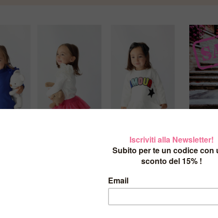
BY
Giulia Mantelline
28 OTTOBRE 2025
/
TAGS:
ab
bbigliamento sartoriale bambina
,
abiti cerimonia bambina
,
damige
IA BAMBINA
,
mantelline bambina artigianali
,
matrimonio
,
moda bambina elegante made in italy
,
neonata