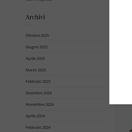
S
Archivi
Abb
bamb
Ottobre 2025
Giugno 2025
Ci sono 
Aprile 2025
Giuli
Marzo 2025
desideri
Ogni a
Febbraio 2025
accomp
Dicembre 2024
Novembre 2024
Aprile 2024
Febbraio 2024