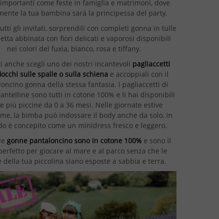
 importanti come feste in famiglia e matrimoni, dove
mente la tua bambina sarà la principessa del party.
utti gli invitati, sorprendili con completi gonna in tulle
etta abbinata con fiori delicati e vaporosi disponibili
nei colori del fuxia, bianco, rosa e tiffany.
i anche scegli uno dei nostri incantevoli
pagliaccetti
fiocchi sulle spalle o sulla schiena
e accoppiali con il
oncino gonna della stessa fantasia. I pagliaccetti di
antelline sono tutti in cotone 100% e li hai disponibili
le più piccine da 0 a 36 mesi. Nelle giornate estive
ime, la bimba può indossare il body anche da solo, in
o è concepito come un minidress fresco e leggero.
le
gonne pantaloncino sono in cotone 100%
e sono il
perfetto per giocare al mare e al parco senza che le
e della tua piccolina siano esposte a sabbia e terra.