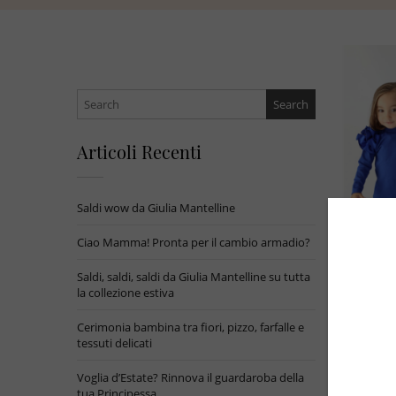
Search
for:
Articoli Recenti
Saldi wow da Giulia Mantelline
Ciao Mamma! Pronta per il cambio armadio?
Saldi, saldi, saldi da Giulia Mantelline su tutta
la collezione estiva
Cerimonia bambina tra fiori, pizzo, farfalle e
tessuti delicati
TAGS:
a
CERIMON
Voglia d’Estate? Rinnova il guardaroba della
tua Principessa