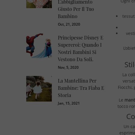
Ogni c
L’abbigliamento
Giusto Per Il Tuo
Bambino
tessut
Oct, 21, 2020
vest
Principesse Disney E
Supereroi: Quando I
L’obie
Nostri Bambini Si
Vestono Da Soli.
Sti
Nov, 5, 2020
La col
La Mantellina Per
versat
Fiocchi,
Bambine: Tra Fiaba E
Storia
Le
mante
Jan, 15, 2021
tocco ro
Co
Un ca
esprime