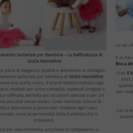
Lo sai c
iamento Sartoriale per Bambina – La Raffinatezza di
E si, ha
Giulia Mantelline
fino a 49
i parla di eleganza, qualità e attenzione al dettaglio,
Crea
il 
liamento sartoriale per bambina di
Giulia Mantelline
shirt,
enta una scelta unica. Il brand italiano realizza capi
qualità
mano, studiati per unire comodità, materiali pregiati e
per real
ica raffinata, perfetta per occasioni speciali e per chi
ra uno stile senza tempo. Linee morbide, tessuti di
ità e attenzione ai particolari rendono ogni capo
Con la be
zionale, come la personalità della bambina che lo
accese
indosserà.
sia per una cerimonia, una festa di compleanno o