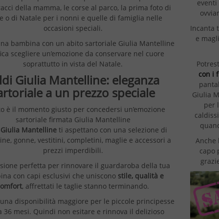
eventi
racci della mamma, le corse al parco, la prima foto di
ovvia
e o di Natale per i nonni e quelle di famiglia nelle
Incanta t
occasioni speciali.
e magli
una bambina con un abito sartoriale Giulia Mantelline
fica scegliere un’emozione da conservare nel cuore
Potrest
soprattutto in vista del Natale.
con i 
ldi Giulia Mantelline: eleganza
pantal
artoriale a un prezzo speciale
Giulia M
per 
o è il momento giusto per concedersi un’emozione
caldiss
sartoriale firmata Giulia Mantelline
quand
 Giulia Mantelline
ti aspettano con una selezione di
ine, gonne, vestitini, completini, maglie e accessori a
Anche 
prezzi imperdibili.
capo 
grazi
sione perfetta per rinnovare il guardaroba della tua
na con capi esclusivi che uniscono
stile, qualità e
comfort
, affrettati le taglie stanno terminando.
 una disponibilità maggiore per le piccole principesse
a 36 mesi. Quindi non esitare e rinnova il delizioso