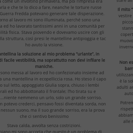
stare al
a come un involtino primavera, ma poi l’impresa era
arla e che te lo dico a fare, neanche le torture russe
Il mito 
a Guerra Fredda potevano generare tale disperazione.
vestire
orno al lavoro mi sono illuminata, perché sono una
picco
a ed ho lavorato tantissimi anni in una comunità per
stann
ilità fisica. Stava piovendo e dovevamo uscire con gli
copert
lla struttura, così presi le mantelline antipioggia e tac
muovon
ho avuto la visione.
invern
ntellina la soluzione al mio problema “urlante”, in
i facile vestibilità, ma soprattutto non devi infilare le
Non es
maniche.
bam
 sono messa al lavoro ed ho confezionato insieme ad
utilizza
a una mantellina in ecopelliccia rosa. Ho steso il capo
è la so
o sul letto, appoggiato Giulia sopra, chiuso i lembi
adulti a
erali ed ho abbottonato il frontale; l’ho tirata su e
auto
….niente nemmeno un urlo, solo un grande sorriso.
Potrem
n potevo crederci, pensavo fossi diventata sorda, non
rispet
nessun suono, ma il suo grande sorriso, era la prova
abbiamo
che ci sentivo benissimo
alle
Stava calda, avvolta senza costrizioni.
piano mi sono accorta che questo è un problema di