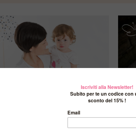
BY
Giulia Mantelline
19 FEBBRAIO 2021
/
Come nasce il Brand Giulia
Qu
Mantelline?