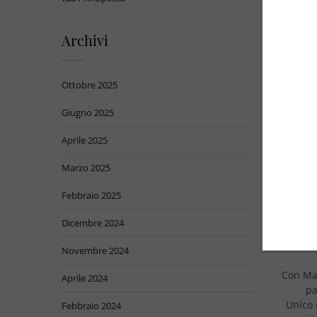
Archivi
r
Da do
Ottobre 2025
splend
Giugno d
Giugno 2025
La birba
so
Aprile 2025
dell’au
senza p
Marzo 2025
ch
Non p
Febbraio 2025
tanta
Dicembre 2024
Credo 
Novembre 2024
Con Mat
Aprile 2024
pa
Unico 
Febbraio 2024