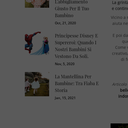
L’abbigliamento
La grint
Giusto Per Il Tuo
e contin
Bambino
Vicino a 
Oct, 21, 2020
aiuta ne
Principesse Disney E
E poi da
que
Supereroi: Quando I
Come v
Nostri Bambini Si
creativo
Vestono Da Soli.
di 
Nov, 5, 2020
La Mantellina Per
Bambine: Tra Fiaba E
Articolo
Storia
bell
indo
Jan, 15, 2021