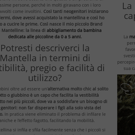
La 
ssime persone, perché in molti giravano con i loro
vvolti come involtini.
Così tanti neogenitori iniziarono
ca
ermi, dove avessi acquistato la mantellina e così ho
to a cucire le prime. Così nasce il mio piccolo Brand
a Mantelline: la linea di
abbigliamento da bambina
dedicata alle piccoline da 0 a 5 anni
.
La
ma
per
Potresti descriverci la
favo
Mantella in termini di
svest
percepir
ibilità, pregio e facilità di
sua c
utilizzo?
bini oltre ad essere un’
alternativa molto chic al solito
tto o giubbino è un capo che facilita la vestibilità
tto nei più piccoli, dove va a soddisfare un bisogno di
genitori: non far disperare i figli alla solo vista del
o.
In pratica viene eliminato il problema di infilare le
niche e l’effetto fagotto, facilitando la mobilità.
llina si infila e sfila facilmente senza che i piccoli si