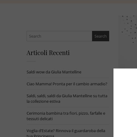
Search
for:
Articoli Recenti
Saldi wow da Giulia Mantelline
Ciao Mamma! Pronta per il cambio armadio?
Saldi, saldi, saldi da Giulia Mantelline su tutta
la collezione estiva
Cerimonia bambina tra fiori, pizzo, farfalle e
tessuti delicati
Voglia d’Estate? Rinnova il guardaroba della
tua Principessa