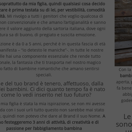
 soprattutto da mia figlia, quindi qualsiasi cosa decido
zare è prima testata su di lei, per vestibilità, comodità
ità.
Mi rivolgo a tutti i genitori che voglio qualcosa di
 non convenzionale e che amano l’artigianalità e sanno
re il valore aggiunto della sartoria italiana, dove ogni
tura sa di buono, di pregiato e suscita emozione.
zione è da 0 a 5 anni, perché è in questa fascia di età
anifesta – “io detesto le maniche”-. In tutte le nostre
le hai una componente essenziale che rende tutto
onale, la fantasia che ti trasporta nel nostro magico
 fatto di bambine romantiche che amano sentirsi
Con l
speciali.
bambi
aperta,
e del tuo brand è tenero, affettuoso, dalla
fa bene 
dei bambini. Ci dici quanto tempo fa è nato
 come lo vedi inserito nel tuo futuro?
abbi
goder
mia figlia è stata la mia ispirazione, se non mi avesse
da con i suoi urli tutto questo non sarebbe mai stato
Le
e, quindi non potevo che dare al Brand il suo Nome.
A
sono
o festeggeremo 3 anni di attività, di creatività e di
passione per l’abbigliamento bambina
u