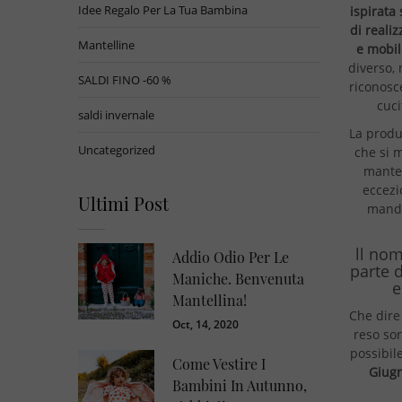
Idee Regalo Per La Tua Bambina
ispirata
di realiz
Mantelline
e mobil
diverso,
SALDI FINO -60 %
riconosce
cuci
saldi invernale
La produ
Uncategorized
che si m
mantel
eccezi
Ultimi Post
mando
ll nom
Addio Odio Per Le
parte 
Maniche. Benvenuta
e
Mantellina!
Che dire 
Oct, 14, 2020
reso sor
possibil
Come Vestire I
Giugn
Bambini In Autunno,