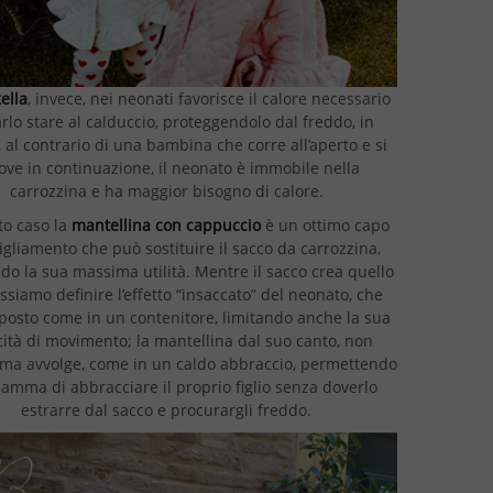
ella
, invece, nei neonati favorisce il calore necessario
arlo stare al calduccio, proteggendolo dal freddo, in
 al contrario di una bambina che corre all’aperto e si
ve in continuazione, il neonato è immobile nella
carrozzina e ha maggior bisogno di calore.
to caso la
mantellina con cappuccio
è un ottimo capo
igliamento che può sostituire il sacco da carrozzina,
o la sua massima utilità. Mentre il sacco crea quello
ssiamo definire l’effetto “insaccato” del neonato, che
iposto come in un contenitore, limitando anche la sua
ità di movimento; la mantellina dal suo canto, non
 ma avvolge, come in un caldo abbraccio, permettendo
amma di abbracciare il proprio figlio senza doverlo
estrarre dal sacco e procurargli freddo.