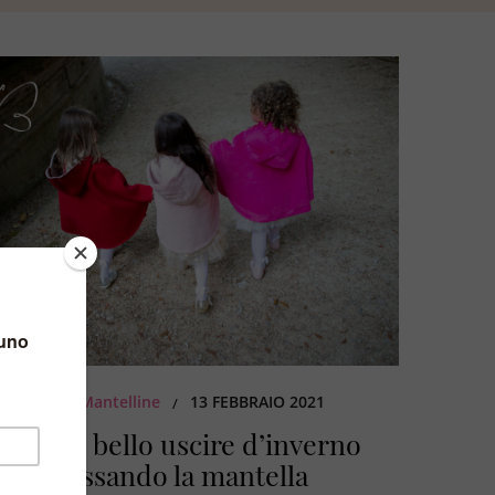
BY
Giulia Mantelline
13 FEBBRAIO 2021
/
anto è bello uscire d’inverno
indossando la mantella