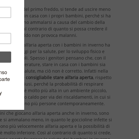
on l’arrivo del primo freddo, si tende ad uscire meno
are più ore in casa con i propri bambini, perché si ha
a che possano ammalarsi a causa del cambio della
atura; ma al contrario di quanto si possa credere il
freddo non provoca malanni.
 del tempo all’aria aperta con i bambini in inverno ha
ssimi vantaggi per la salute, per lo sviluppo fisico e
ico dei piccoli. Spesso i genitori pensano che, con il
e delle temperature, stare in casa con i bambini sia
per la loro salute, ma ciò non è corretto. Infatti nella
 invernale
è consigliabile stare all’aria aperta
, rispetto
 ambienti chiusi, perché la probabilità di respirare
line infette è molto più alta in un ambiente piccolo,
ato e troppo caldo per via dei riscaldamenti, in cui si
ano e respirano più persone contemporaneamente.
ni che giocano all’aria aperta anche in inverno, sono
he si ammalano meno, in quanto le goccioline infette si
ono più velocemente all’aria aperta e la possibilità di
 è molto inferiore. Così al contrario di quanto si crede,