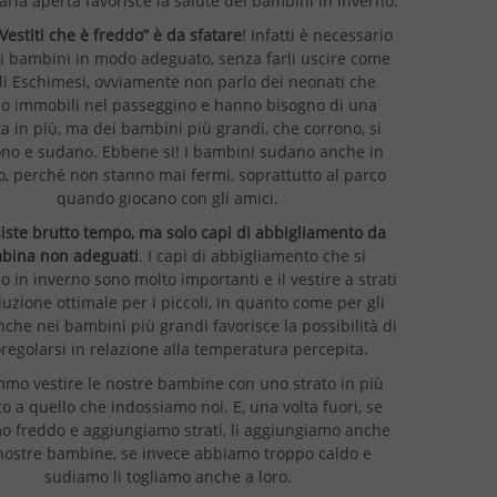
l’aria aperta favorisce la salute dei bambini in inverno.
“Vestiti che è freddo” è da sfatare
! Infatti è necessario
 i bambini in modo adeguato, senza farli uscire come
li Eschimesi, ovviamente non parlo dei neonati che
o immobili nel passeggino e hanno bisogno di una
a in più, ma dei bambini più grandi, che corrono, si
o e sudano. Ebbene si! I bambini sudano anche in
o, perché non stanno mai fermi, soprattutto al parco
quando giocano con gli amici.
iste brutto tempo, ma solo capi di abbigliamento da
bina non adeguati
. I capi di abbigliamento che si
no in inverno sono molto importanti e il vestire a strati
luzione ottimale per i piccoli, in quanto come per gli
nche nei bambini più grandi favorisce la possibilità di
regolarsi in relazione alla temperatura percepita.
mo vestire le nostre bambine con uno strato in più
to a quello che indossiamo noi. E, una volta fuori, se
 freddo e aggiungiamo strati, li aggiungiamo anche
 nostre bambine, se invece abbiamo troppo caldo e
sudiamo li togliamo anche a loro.