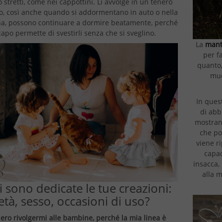
 stretti, come nei cappottini. Li avvolge in un tenero
o, così anche quando si addormentano in auto o nella
na, possono continuare a dormire beatamente, perché
 capo permette di svestirli senza che si sveglino.
La
mant
per f
quanto,
muo
In ques
di abb
mostrand
che po
viene r
capac
insacca,
alla m
i sono dedicate le tue creazioni:
età, sesso, occasioni di uso?
ero rivolgermi alle bambine, perché la mia linea è