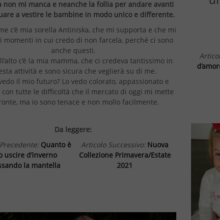
a non mi manca e neanche la follia per andare avanti
uare a vestire le bambine in modo unico e differente.
me c’è mia sorella Antiniska, che mi supporta e che mi
i momenti in cui credo di non farcela, perché ci sono
anche questi.
Artico
ll’alto c’è la mia mamma, che ci credeva tantissimo in
d’amor
sta attività e sono sicura che veglierà su di me.
edo il mio futuro? Lo vedo colorato, appassionato e
, con tutte le difficoltà che il mercato di oggi mi mette
fronte, ma io sono tenace e non mollo facilmente.
Da leggere:
 Precedente:
Quanto è
Articolo Successivo:
Nuova
o uscire d’inverno
Collezione Primavera/Estate
ssando la mantella
2021