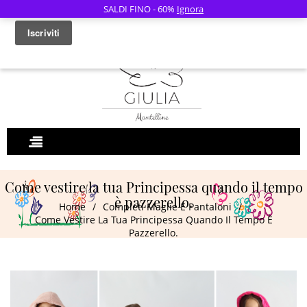
SALDI FINO - 60%
Ignora
0
Come vestire la tua Principessa quando il tempo
è pazzerello.
Home
/
Completi Maglie E Pantaloni
/
Come Vestire La Tua Principessa Quando Il Tempo È
Pazzerello.