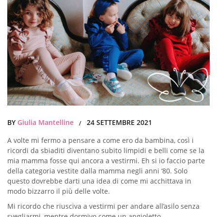
BY
Giulia Mantelline
24 SETTEMBRE 2021
/
A volte mi fermo a pensare a come ero da bambina, così i
ricordi da sbiaditi diventano subito limpidi e belli come se la
mia mamma fosse qui ancora a vestirmi. Eh si io faccio parte
della categoria vestite dalla mamma negli anni ‘80. Solo
questo dovrebbe darti una idea di come mi acchittava in
modo bizzarro il più delle volte.
Mi ricordo che riusciva a vestirmi per andare all’asilo senza
svegliarmi, mentre dormivo come un angioletto.