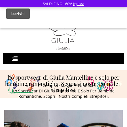
SALDI FINO - 60%
Ignora
0
Lo sportwear di Giulia Mantelline è solo per
bambine romantiche. Scopri i nostri completi
Home
/
Completi Maglie E Pantaloni
/
strepitosi.
Lo Sportwear Di Giulia Mantelline È Solo Per Bambine
Romantiche. Scopri I Nostri Completi Strepitosi.