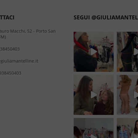
TTACI
SEGUI @GIULIAMANTEL
auro Macchi, 52 - Porto San
FM)
38450403
giuliamantelline.it
938450403