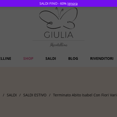
SALDI FINO - 60%
Ignora
ELLINE
SHOP
SALDI
BLOG
RIVENDITORI
e
/
SALDI
/
SALDI ESTIVO
/
Terminato Abito Isabel Con Fiori Vari