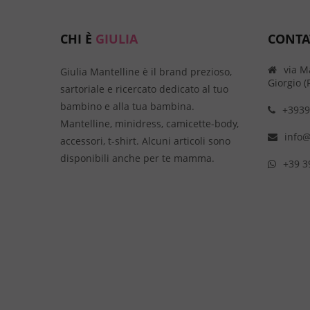
CHI È
GIULIA
CONTA
via M
Giulia Mantelline è il brand prezioso,
Giorgio (
sartoriale e ricercato dedicato al tuo
bambino e alla tua bambina.
+3939
Mantelline, minidress, camicette-body,
info@
accessori, t-shirt. Alcuni articoli sono
disponibili anche per te mamma.
+39 3