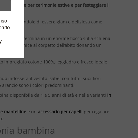
vestito ideale per cerimonie estive e per festeggiare il
co permettendole di essere glam e deliziosa come
 importante.
ia, la cinta termina in un enorme fiocco sulla schiena
 fanno da cornice al corpetto dell’abito donando un
o in pregiato cotone 100%, leggiadro e fresco ideale
indosserà il vestito Isabel con tutti i suoi fiori
o e arancio sono i colori predominanti.
na disponibile da 1 a 5 anni di età e nelle varianti i
n
re mantelline
e un
accessorio per capelli
per regalare
to.
monia bambina