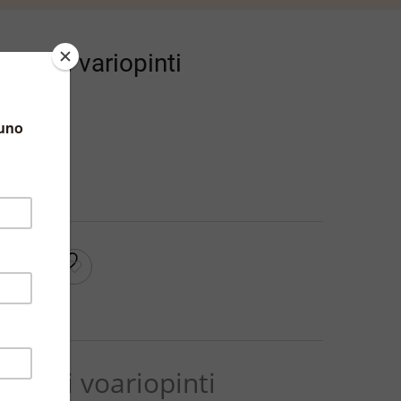
n fiori variopinti
RRELLO
a fiori voariopinti