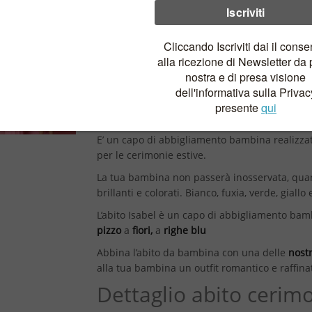
L’abito Isabel in cotone con fiori variopinti
è il 
compleanno della tua piccola Principessa.
Veste la tua bambina in modo elegante e fres
invitata ad un matrimonio o ad una cerimonia
Isabel è l’abito dalla gonna voluminosa e amp
che valorizza il punto vita e due grandi voilà
tocco eccezionale.
E’ un capo di abbigliamento bambina realizzat
per le cerimonie estive.
La tua bambina non passerà inosservata, quando 
brillanti e colorati. Bianco, fuxia, verde, giall
L’abito Isabel è un capo di abbigliamento bambi
pizzo
a
fiori,
a
righe blu
Abbina l’abito da bambina con una delle
nost
alla tua bambina un outfit romantico e raffina
Dettaglio abito ceri