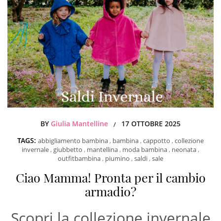
BY
Giulia Mantelline
17 OTTOBRE 2025
/
TAGS:
abbigliamento bambina
,
bambina
,
cappotto
,
collezione
invernale
,
giubbetto
,
mantellina
,
moda bambina
,
neonata
,
outfitbambina
,
piumino
,
saldi
,
sale
Ciao Mamma! Pronta per il cambio
armadio?
Scopri la collezione invernale