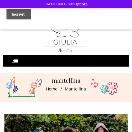
SALDI FINO - 60%
Ignora
0
mantellina
Home
/
Mantellina