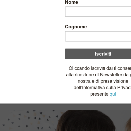
a Mantelline
25 GIUGNO 2023
/
ntelline è un brand artigianale
dal sapore magico! Ti starai domand
di passione di una mamma che ha trasformato l’amore per la sua pic
cque Giulia era un’estate molto calda, e Consuelo, vestiva la picco
ivo della stagione invernale la piccola dovette indossare capi di abb
i, cappotti e maniche lunghe.