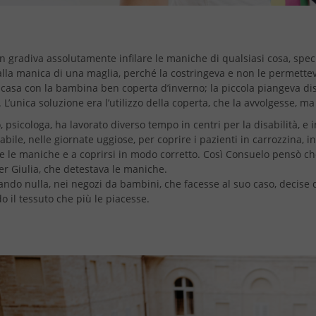
n gradiva assolutamente infilare le maniche di qualsiasi cosa, spe
alla manica di una maglia, perché la costringeva e non le permettev
i casa con la bambina ben coperta d’inverno; la piccola piangeva d
 L’unica soluzione era l’utilizzo della coperta, che la avvolgesse, ma
 psicologa, ha lavorato diverso tempo in centri per la disabilità, e i
ile, nelle giornate uggiose, per coprire i pazienti in carrozzina, 
re le maniche e a coprirsi in modo corretto. Così Consuelo pensò c
r Giulia, che detestava le maniche.
ndo nulla, nei negozi da bambini, che facesse al suo caso, decise d
o il tessuto che più le piacesse.