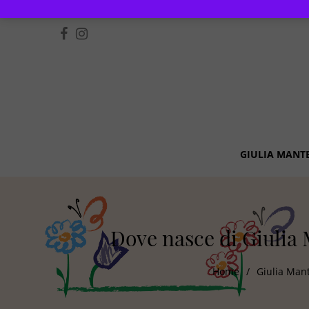
GIULIA MANT
Dove nasce di Giulia
Home
/
Giulia Mant