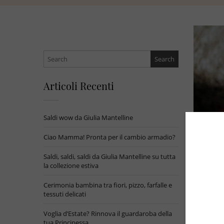
Search
for:
Articoli Recenti
Saldi wow da Giulia Mantelline
Ciao Mamma! Pronta per il cambio armadio?
Saldi, saldi, saldi da Giulia Mantelline su tutta
la collezione estiva
Cerimonia bambina tra fiori, pizzo, farfalle e
tessuti delicati
Voglia d’Estate? Rinnova il guardaroba della
tua Principessa