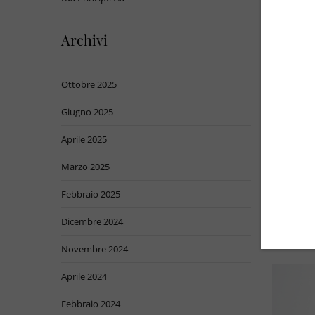
Archivi
Ottobre 2025
Giugno 2025
BY
Giuli
Aprile 2025
Giulia Ma
cuore e 
Marzo 2025
Quando na
Con l’arr
Febbraio 2025
giubbett
Dicembre 2024
Novembre 2024
Aprile 2024
Febbraio 2024