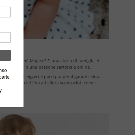
ando perché Magico? E’ una storia di famiglia, di
cola Giulia in una passone sartoriale online.
la con body leggeri e poco più per il gande caldo.
igliamento a lei fino ad allora sconosciuti come: