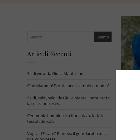
Search
for:
Articoli Recenti
Saldi wow da Giulia Mantelline
Ciao Mamma! Pronta per il cambio armadio?
Saldi, saldi, saldi da Giulia Mantelline su tutta
la collezione estiva
Cerimonia bambina tra fiori, pizzo, farfalle e
tessuti delicati
Voglia d’Estate? Rinnova il guardaroba della
tua Principessa