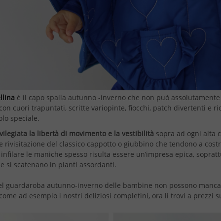
llina
è il capo spalla autunno -inverno che non può assolutamente 
con cuori trapuntati, scritte variopinte, fiocchi, patch divertenti e 
lo speciale.
vilegiata la libertà di movimento e la vestibilità
sopra ad ogni alta c
 rivisitazione del classico cappotto o giubbino che tendono a cost
 infilare le maniche spesso risulta essere un’impresa epica, soprat
 si scatenano in pianti assordanti.
nel guardaroba autunno-inverno delle bambine non possono mancare 
come ad esempio i nostri deliziosi completini, ora li trovi a prezzi s