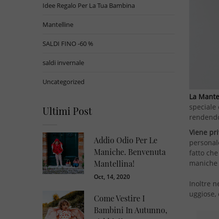
Idee Regalo Per La Tua Bambina
Mantelline
SALDI FINO -60 %
saldi invernale
Uncategorized
La Mante
speciale 
Ultimi Post
rendendo
Viene pri
Addio Odio Per Le
personale
Maniche. Benvenuta
fatto che
maniche e
Mantellina!
Oct, 14, 2020
Inoltre 
uggiose, 
Come Vestire I
Bambini In Autunno,