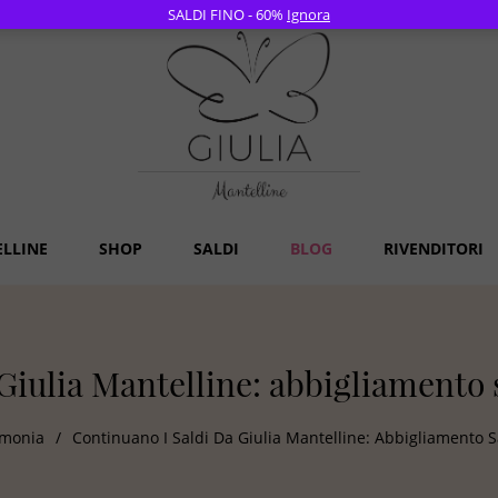
SALDI FINO - 60%
Ignora
ELLINE
SHOP
SALDI
BLOG
RIVENDITORI
Giulia Mantelline: abbigliamento s
imonia
/
Continuano I Saldi Da Giulia Mantelline: Abbigliamento S