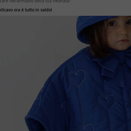
are nell’armadio della tua neonata?
icavo ora è tutto in saldo!