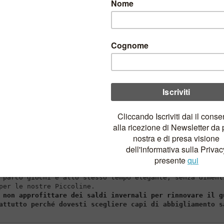
a Mantelline
1 MARZO 2025
/
Rinnova il grazioso guardarob
rofittando sei saldi
:
eleganza e 
nno e l'inverno sono stagioni che richiedono un abbiglia
 parco giochi e allo stesso tempo elegante, senza diment
 non approfittare dei saldi invernali per rinnovare il g
attutto perché dovesti scegliere capi di abbigliamento s