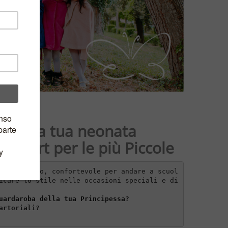
a della tua neonata
confort per le più Piccole
mento caldo, confortevole per andare a scuol
icare lo stile nelle occasioni speciali e di 
uardaroba della tua Principessa?
artoriali?