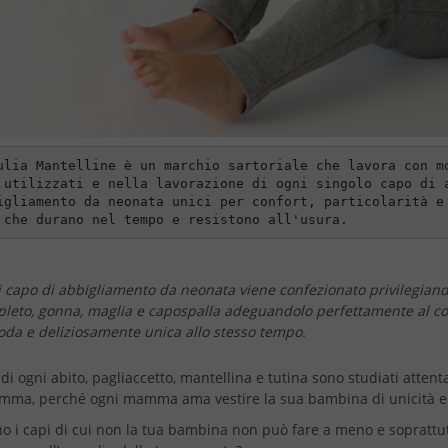
ulia Mantelline è un marchio sartoriale che lavora con m
 utilizzati e nella lavorazione di ogni singolo capo di 
igliamento da neonata unici per confort, particolarità e
 che durano nel tempo e resistono all'usura.
 capo di abbigliamento da neonata viene confezionato privilegiand
leto, gonna, maglia e capospalla adeguandolo perfettamente al co
da e deliziosamente unica allo stesso tempo.
 di ogni abito, pagliaccetto, mantellina e tutina sono studiati atte
amma, perché ogni mamma ama vestire la sua bambina di unicità e qu
o i capi di cui non la tua bambina non può fare a meno e soprattut