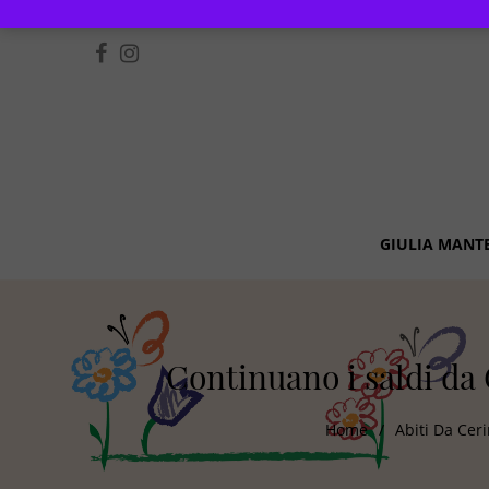
GIULIA MANT
Continuano i saldi da 
Home
/
Abiti Da Cer