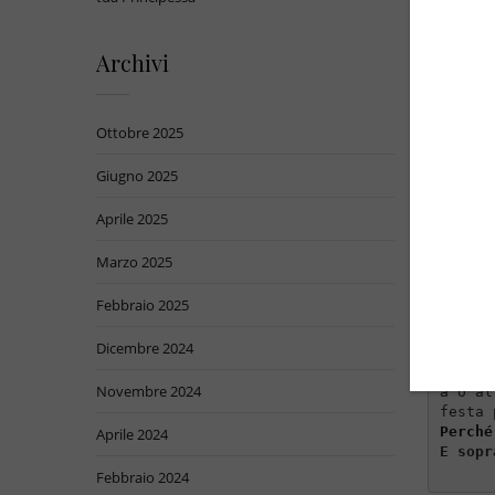
Archivi
Ottobre 2025
Giugno 2025
Aprile 2025
BY
Giuli
Marzo 2025
Febbraio 2025
app
Dicembre 2024
L'autu
Novembre 2024
a o al
Perché
Aprile 2024
E sopr
Febbraio 2024