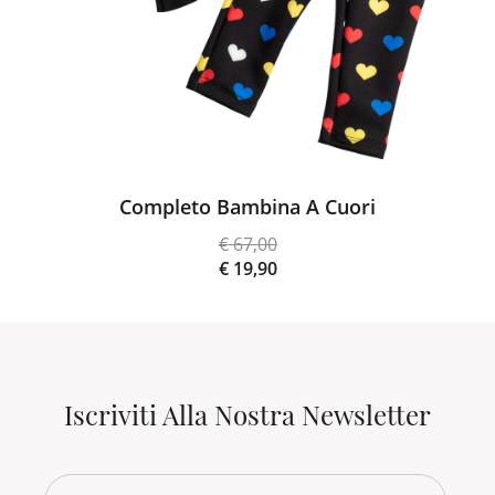
Completo Bambina A Cuori
€
67,00
Il
€
19,90
prezzo
Il
originale
prezzo
era:
attuale
€ 67,00.
è:
€ 19,90.
Iscriviti Alla Nostra Newsletter