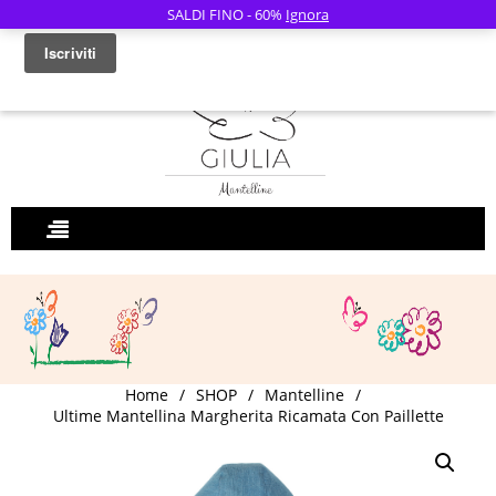
SALDI FINO - 60%
Ignora
0
Home
/
SHOP
/
Mantelline
/
Ultime Mantellina Margherita Ricamata Con Paillette