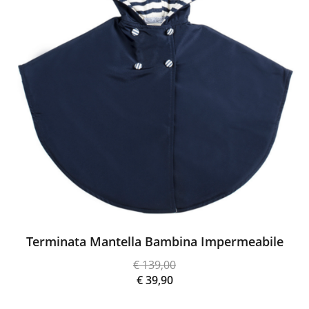
Terminata Mantella Bambina Impermeabile
€
139,00
Il
€
39,90
prezzo
Il