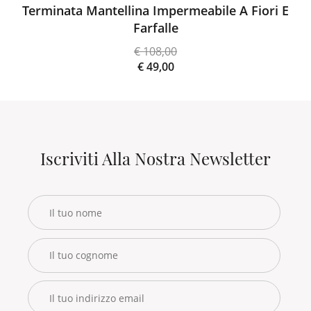
Terminata Mantellina Impermeabile A Fiori E
Farfalle
€
108,00
Il
€
49,00
prezzo
Il
originale
prezzo
era:
attuale
€ 108,00.
è:
€ 49,00.
Iscriviti Alla Nostra Newsletter