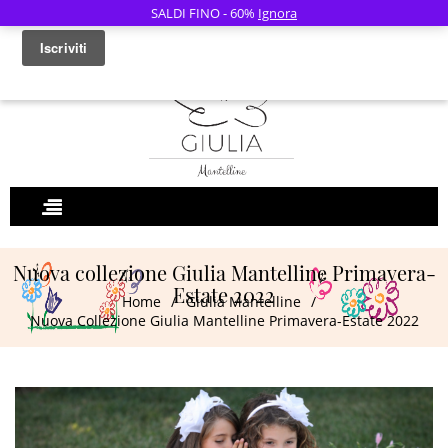
SALDI FINO - 60%
Ignora
0
Nuova collezione Giulia Mantelline Primavera-
Estate 2022
Home
/
Giulia Mantelline
/
Nuova Collezione Giulia Mantelline Primavera-Estate 2022