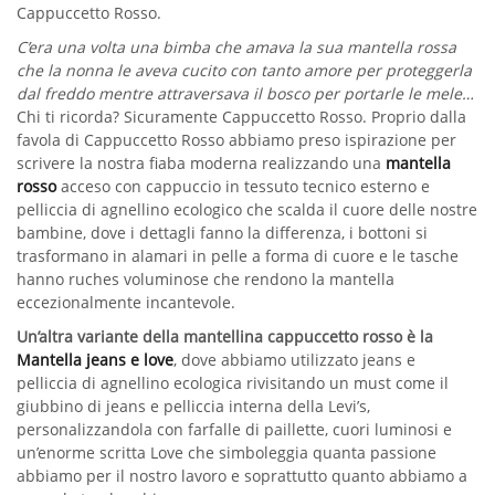
Cappuccetto Rosso.
C’era una volta una bimba che amava la sua mantella rossa
che la nonna le aveva cucito con tanto amore per proteggerla
dal freddo mentre attraversava il bosco per portarle le mele…
Chi ti ricorda? Sicuramente Cappuccetto Rosso. Proprio dalla
favola di Cappuccetto Rosso abbiamo preso ispirazione per
scrivere la nostra fiaba moderna realizzando una
mantella
rosso
acceso con cappuccio in tessuto tecnico esterno e
pelliccia di agnellino ecologico che scalda il cuore delle nostre
bambine, dove i dettagli fanno la differenza, i bottoni si
trasformano in alamari in pelle a forma di cuore e le tasche
hanno ruches voluminose che rendono la mantella
eccezionalmente incantevole.
Un’altra variante della mantellina cappuccetto rosso è la
Mantella jeans e love
, dove abbiamo utilizzato jeans e
pelliccia di agnellino ecologica rivisitando un must come il
giubbino di jeans e pelliccia interna della Levi’s,
personalizzandola con farfalle di paillette, cuori luminosi e
un’enorme scritta Love che simboleggia quanta passione
abbiamo per il nostro lavoro e soprattutto quanto abbiamo a