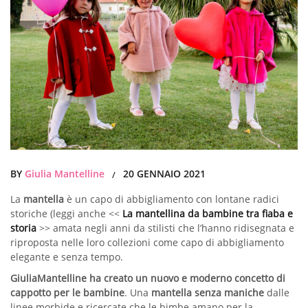
BY
Giulia Mantelline
20 GENNAIO 2021
/
La
mantella
è un capo di abbigliamento con lontane radici
storiche (leggi anche <<
La mantellina da bambine tra fiaba e
storia
>> amata negli anni da stilisti che l’hanno ridisegnata e
riproposta nelle loro collezioni come capo di abbigliamento
elegante e senza tempo.
GiuliaMantelline ha creato un nuovo e moderno concetto di
cappotto per le bambine
. Una
mantella senza maniche
dalle
linee morbide e ricercate che le bimbe amano per la