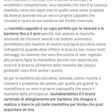
vestibilità e romanticismo. Una mantella che non è la classica
mantella corta che copre solo le spalle come viene proposta
da diverse aziende ma un vero e proprio cappotto che
riscalda e ripara la tua bambina dal freddo invernale.
La
mantella-cappotto è un capo perfetto per le neonate e le
bambine fino a 5 anni
perché, non avendo le maniche,
sostituite da chiusure laterali con bottoni automatici,
permettono alle mamme di vestire la propria piccolina senza
indispettirla quando deve infilare le braccia (sai, ricevo molti
messaggi da mamme che sono felicissime di aver regalato
alla propria figlia la mantellina, perché non dovendo più
inserire le braccia all’interno delle maniche dei classici
giubbotti, sono finiti anche i pianti).
Se per le bambine più piccoline, neonate, siamo riuscite a
risolvere il problema del pianto, per quelle più grandi la
mantellina è un vero e proprio capospalla che evoca il
mantello delle principesse.
GiuliaMantelline è il brand
sartoriale di abbigliamento per bambine che disegna e
realizza a mano le più belle mantelline per bimbe che puoi
acquistare on line
.