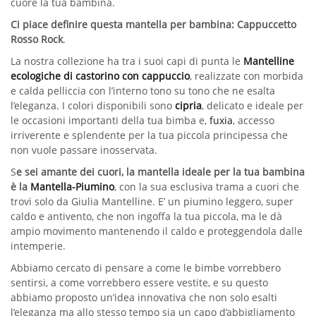
cuore la tua bambina.
Ci piace definire questa mantella per bambina: Cappuccetto
Rosso Rock
.
La nostra collezione ha tra i suoi capi di punta le
Mantelline
ecologiche di castorino con cappuccio
, realizzate con morbida
e calda pelliccia con l’interno tono su tono che ne esalta
l’eleganza. I colori disponibili sono
cipria
, delicato e ideale per
le occasioni importanti della tua bimba e,
fuxia
, accesso
irriverente e splendente per la tua piccola principessa che
non vuole passare inosservata.
S
e sei amante dei cuori, la mantella ideale per la tua bambina
è la
Mantella-Piumino
, con la sua esclusiva trama a cuori che
trovi solo da Giulia Mantelline. E’ un piumino leggero, super
caldo e antivento, che non ingoffa la tua piccola, ma le dà
ampio movimento mantenendo il caldo e proteggendola dalle
intemperie.
Abbiamo cercato di pensare a come le bimbe vorrebbero
sentirsi, a come vorrebbero essere vestite, e su questo
abbiamo proposto un’idea innovativa che non solo esalti
l’eleganza ma allo stesso tempo sia un capo d’abbigliamento