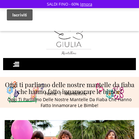
SALDI FINO - 60%
Ignora
0
Oggi ti parliamo delle nostre mantelle da fiaba
che hanno fatto innamorare le bimbe!
Home
/
Mantelline
/
Oggi Ti Parliamo Delle Nostre Mantelle Da Fiaba Che Hanno
Fatto Innamorare Le Bimbe!