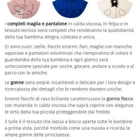
I
completi maglia e pantalone
in calda viscosa, in felpa e in
tessuto tecnico sono completi che renderanno la quotidianità
della tua bambina allegra, colorata e unica.
Ci sono cuori, stelle, fiocchi enormi, fiori, maglie con maniche
vaporose e pantaloni voluminosi che riempiranno di colore il
guardaroba della tua bambina e ogni giorno sarà
un’occasione speciale per uscire, giocare, andare a scuola o al
parco con le amiche.
Le
gonne
sono ampie, incantevoli e delicate per i loro design e
ricercatezza dei dettagli che le rendono davvero uniche.
Enormi fiocchi di raso brillante caratterizzano la
gonna fiocco
con mutanda in calda viscosa che saprà coprire con eleganza
le virtù della tua piccola proteggendole dal freddo
Il tulle è il tessuto che lascia a bocca aperta tutte le bambine
a prima vista, perché morbido come una nuvola e ricorda le
ampie gonne delle principesse.