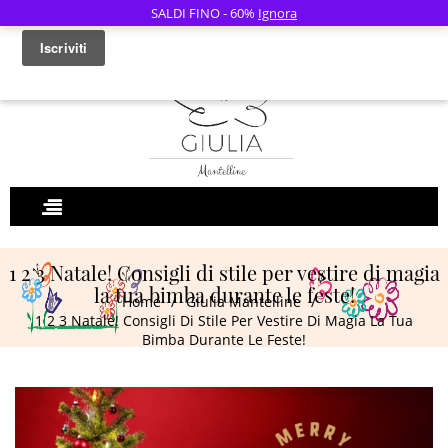
SALDI FINO - 60%
Ignora
0
1 2 3 Natale! Consigli di stile per vestire di magia
la tua bimba durante le feste!
Home
/
Giulia Mantelline
/
1 2 3 Natale! Consigli Di Stile Per Vestire Di Magia La Tua
Bimba Durante Le Feste!