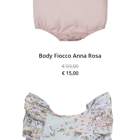
Body Fiocco Anna Rosa
€
59,00
Il
€
15,00
prezzo
Il
originale
prezzo
era:
attuale
€ 59,00.
è:
€ 15,00.