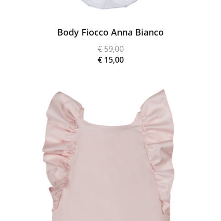
Body Fiocco Anna Bianco
€
59,00
Il
€
15,00
prezzo
Il
originale
prezzo
era:
attuale
€ 59,00.
è:
€ 15,00.