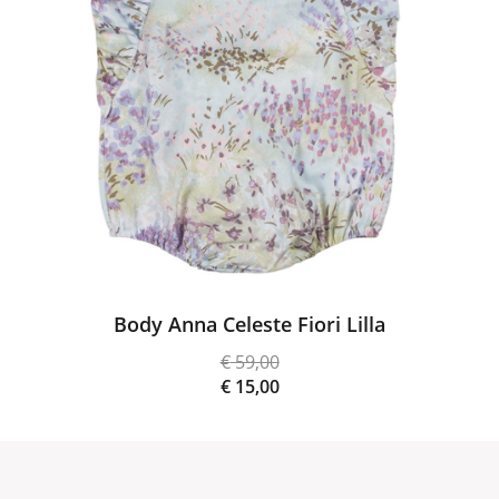
Body Anna Celeste Fiori Lilla
€
59,00
Il
€
15,00
prezzo
Il
originale
prezzo
era:
attuale
€ 59,00.
è: