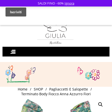
SALDI FINO - 60%
Ignora
0
Home
/
SHOP
/
Pagliaccetti E Salopette
/
Terminato Body Fiocco Anna Azzurro Fiori