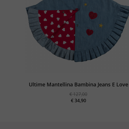
Ultime Mantellina Bambina Jeans E Love
€
127,00
Il
€
34,90
prezzo
Il
originale
prezzo
era:
attuale
€ 127,00.
è: