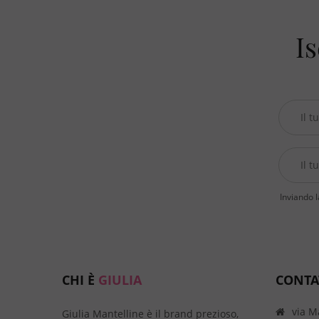
€ 34,90.
Is
Inviando l
CHI È
GIULIA
CONTA
via M
Giulia Mantelline è il brand prezioso,