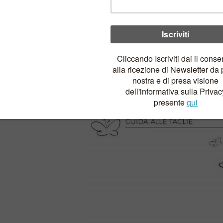
Dress Stelle è caratterizzato da un ampia gonn
ancora più particolare dalla cintura in raso bl
Il corpetto è in cotone bianco a stelline blu.
L’apertura sul retro è con automatici in perla.
Completa il look con la Mantellina Impermeabi
Cuori rendendo il tutto incredibilmente origin