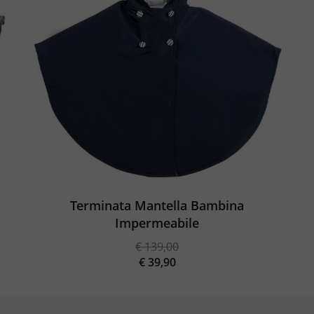
Terminata Mantella Bambina
Impermeabile
€
139,00
Il
€
39,90
prezzo
Il
originale
prezzo
era:
attuale