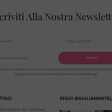
€ 139,00.
è:
€ 39,90.
criviti Alla Nostra Newslet
a richiesta dichiari di aver preso visione ed accettare i termini in materia di trat
dati personali come da relativa Informativa consultabile
qui
.
TTACI
SEGUI @GIULIAMANTEL
auro Macchi, 52 - Porto San