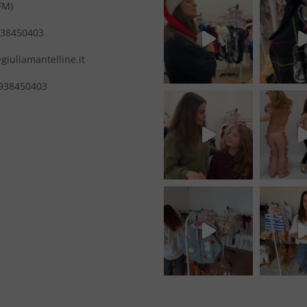
FM)
38450403
giuliamantelline.it
938450403