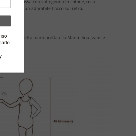
a in tulle rossa con sottogonna in cotone, resa
u che forma un adorabile fiocco sul retro.
le doppio petto marinaretta o la Mantellina Jeans e
ale.