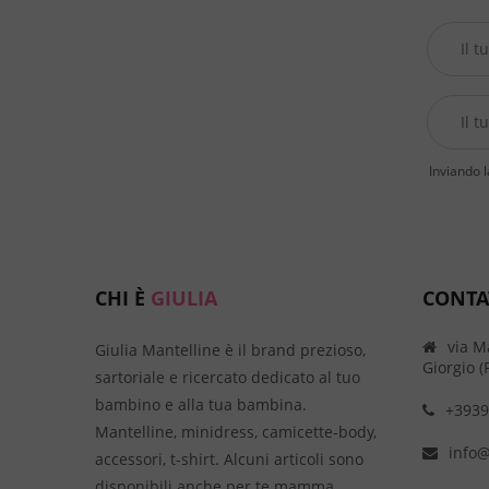
Inviando l
CHI È
GIULIA
CONTA
via M
Giulia Mantelline è il brand prezioso,
Giorgio (
sartoriale e ricercato dedicato al tuo
bambino e alla tua bambina.
+3939
Mantelline, minidress, camicette-body,
info@
accessori, t-shirt. Alcuni articoli sono
disponibili anche per te mamma.