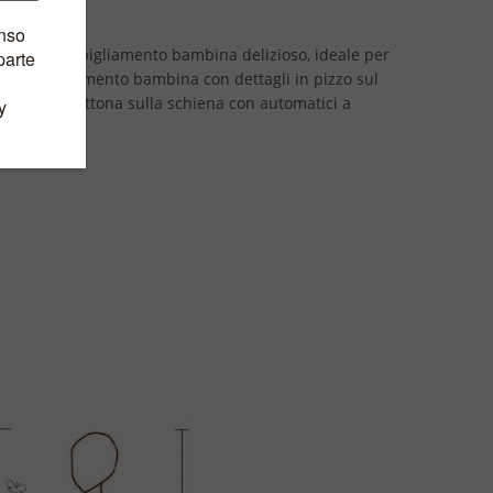
 capo di abbigliamento bambina delizioso, ideale per
po di abbigliamento bambina con dettagli in pizzo sul
uota, si abbottona sulla schiena con automatici a