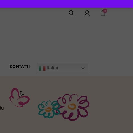
0
CONTATTI
Italian
lu