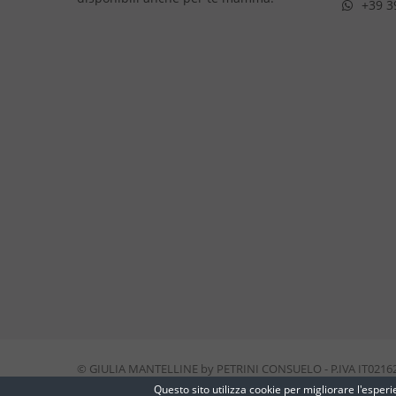
+39 3
© GIULIA MANTELLINE by PETRINI CONSUELO - P.IVA IT0216
Questo sito utilizza cookie per migliorare l'esp