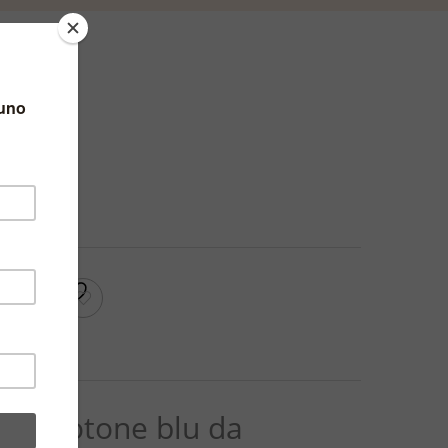
a blu
RRELLO
pa di cotone blu da