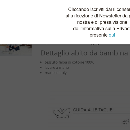
bambina
L’abito da bambina in felpa di cotone
blu è un
le giornate al parco e per la scuola. E’ un ca
corpetto e farfalle che volano sulla gonna a r
pressione.
Disponibile nella
variante grigio
e
rosa.
Dettaglio abito da bambina
tessuto felpa di cotone 100%
lavare a mano
made in italy