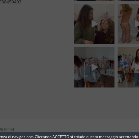
938450403
2610444
erienza di navigazione. Cliccando ACCETTO si chiude questo messaggio accettando 