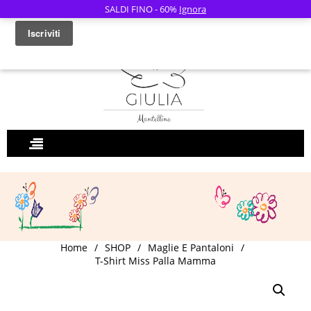
SALDI FINO - 60%
Ignora
0
Home
/
SHOP
/
Maglie E Pantaloni
/
T-Shirt Miss Palla Mamma