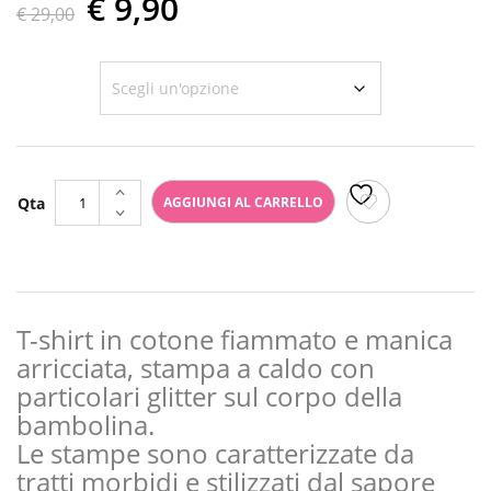
Il
Il
€
9,90
€
29,00
prezzo
prezzo
originale
attuale
Taglia
era:
è:
€ 29,00.
€ 9,90.
T-
AGGIUNGI AL CARRELLO
shirt
Miss
Palla
Mamma
quantità
T-shirt in cotone fiammato e manica
arricciata, stampa a caldo con
particolari glitter sul corpo della
bambolina.
Le stampe sono caratterizzate da
tratti morbidi e stilizzati dal sapore