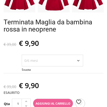
Terminata Maglia da bambina
rossa in neoprene
Il
Il
€
9,90
€
39,00
prezzo
prezzo
originale
attuale
Taglia
era:
è:
Svuota
€ 39,00.
€ 9,90.
Il
Il
€
9,90
€
39,00
prezzo
prezzo
ESAURITO
Terminata
originale
attuale
AGGIUNGI AL CARRELLO
Maglia