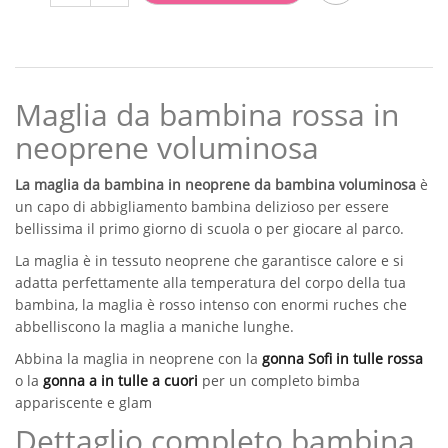
da
era:
è:
bambina
rossa
€ 39,00.
€ 9,90.
in
neoprene
quantità
Maglia da bambina rossa in
neoprene voluminosa
La maglia da bambina in neoprene da bambina voluminosa
è
un capo di abbigliamento bambina delizioso per essere
bellissima il primo giorno di scuola o per giocare al parco.
La maglia è in tessuto neoprene che garantisce calore e si
adatta perfettamente alla temperatura del corpo della tua
bambina, la maglia è rosso intenso con enormi ruches che
abbelliscono la maglia a maniche lunghe.
Abbina la maglia in neoprene con la
gonna Sofi in tulle rossa
o la
gonna a in tulle a cuori
per un completo bimba
appariscente e glam
Dettaglio completo bambina