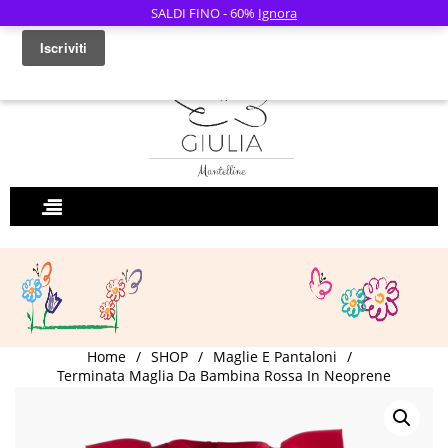
SALDI FINO - 60%
Ignora
0
Home
/
SHOP
/
Maglie E Pantaloni
/
Terminata Maglia Da Bambina Rossa In Neoprene