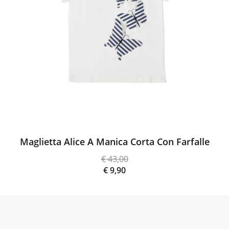
Maglietta Alice A Manica Corta Con Farfalle
€
43,00
Il
€
9,90
prezzo
Il
originale
prezzo
era:
attuale
€ 43,00.
è:
€ 9,90.