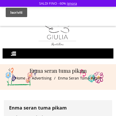
SALDI FINO - 60%
Ignora
0
Enma seran tuma pikam
Home
/
Advertising
/
Enma Seran Tuma Pikam
Enma seran tuma pikam